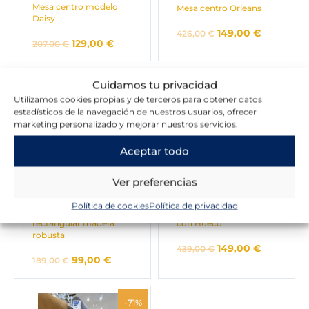
Mesa centro modelo
Mesa centro Orleans
Daisy
149,00
€
426,00
€
129,00
€
207,00
€
El
El
El
El
Cuidamos tu privacidad
-48%
-66%
precio
precio
precio
precio
original
actual
original
actual
Utilizamos cookies propias y de terceros para obtener datos
era:
es:
era:
es:
estadísticos de la navegación de nuestros usuarios, ofrecer
189,00 €.
99,00 €.
439,00 €.
149,00 €.
marketing personalizado y mejorar nuestros servicios.
Aceptar todo
Ver preferencias
Política de cookies
Política de privacidad
Mesa de centro
Mesa de Rincón Cubo
rectangular madera
con Hueco
robusta
149,00
€
439,00
€
99,00
€
189,00
€
El
El
-71%
precio
precio