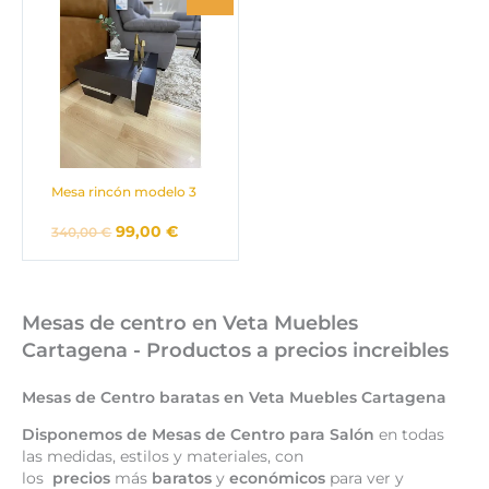
original
actual
era:
es:
340,00 €.
99,00 €.
Mesa rincón modelo 3
99,00
€
340,00
€
Mesas de centro en Veta Muebles
Cartagena - Productos a precios increibles
Mesas de Centro baratas en Veta Muebles Cartagena
Disponemos de Mesas de Centro para
Salón
en todas
las medidas, estilos y materiales, con
los
precios
más
baratos
y
económicos
para ver y