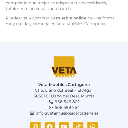
comprar lo que mejor se adapte a tus necesidades,
totalmente personalizado para ti.
Puedes ver y comprar tu
mueble online
de una forma
muy rápida y cómoda en Veta Muebles Cartagena.
Veta Muebles Cartagena
Ctra. Llano del Beal – El Algar
30381 El Llano del Beal, Murcia
968 546 802
606 698 264
info@vetamueblescartagena.es
I
F
Y
T
W