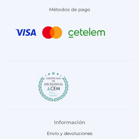
s
c
u
k
a
t
e
t
t
t
Métodos de pago
a
b
u
o
s
g
o
b
k
a
r
o
e
p
a
k
p
m
Información
Envío y devoluciones