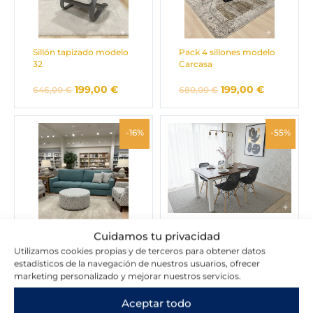
Sillón tapizado modelo
Pack 4 sillones modelo
32
Carcasa
199,00
€
199,00
€
646,00
€
680,00
€
El
El
El
El
-16%
-55%
precio
precio
precio
precio
original
actual
original
actual
era:
es:
era:
es:
238,00 €.
199,00 €.
490,00 €.
220,00 €.
Mesa comedor Boston
Cuidamos tu privacidad
Utilizamos cookies propias y de terceros para obtener datos
220,00
€
490,00
€
Puff Redondo Tapizado
estadísticos de la navegación de nuestros usuarios, ofrecer
marketing personalizado y mejorar nuestros servicios.
199,00
€
238,00
€
Aceptar todo