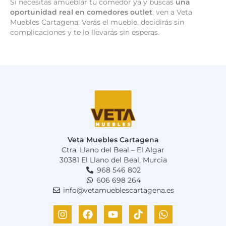
Si necesitas amueblar tu comedor ya y buscas
una
oportunidad real en comedores outlet
, ven a Veta
Muebles Cartagena. Verás el mueble, decidirás sin
complicaciones y te lo llevarás sin esperas.
Veta Muebles Cartagena
Ctra. Llano del Beal – El Algar
30381 El Llano del Beal, Murcia
968 546 802
606 698 264
info@vetamueblescartagena.es
I
F
Y
T
W
n
a
o
i
h