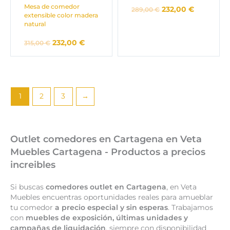
Mesa de comedor
232,00
€
289,00
€
extensible color madera
natural
232,00
€
315,00
€
1
2
3
→
Outlet comedores en Cartagena en Veta
Muebles Cartagena - Productos a precios
increibles
Si buscas
comedores outlet en Cartagena
, en Veta
Muebles encuentras oportunidades reales para amueblar
tu comedor
a precio especial y sin esperas
. Trabajamos
con
muebles de exposición, últimas unidades y
campañas de liquidación
, siempre con disponibilidad