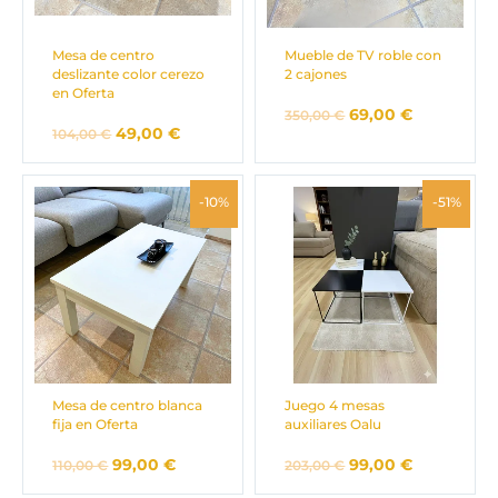
Mesa de centro
Mueble de TV roble con
deslizante color cerezo
2 cajones
en Oferta
69,00
€
350,00
€
49,00
€
104,00
€
El
El
El
El
-10%
-51%
precio
precio
precio
precio
original
actual
original
actual
era:
es:
era:
es:
110,00 €.
99,00 €.
203,00 €.
99,00 €.
Mesa de centro blanca
Juego 4 mesas
fija en Oferta
auxiliares Oalu
99,00
€
99,00
€
110,00
€
203,00
€