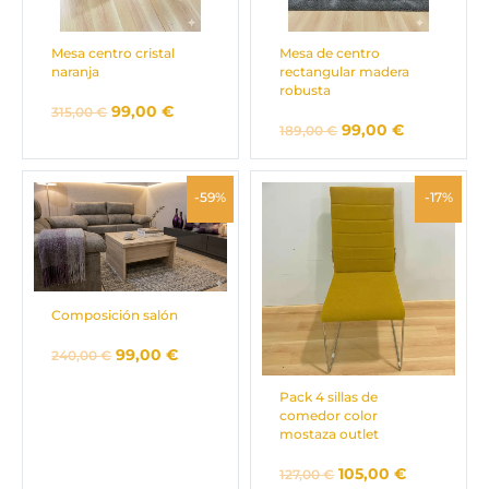
Mesa centro cristal
Mesa de centro
naranja
rectangular madera
robusta
99,00
€
315,00
€
99,00
€
189,00
€
El
El
El
El
-59%
-17%
precio
precio
precio
precio
original
actual
original
actual
era:
es:
era:
es:
240,00 €.
99,00 €.
127,00 €.
105,00 €.
Composición salón
99,00
€
240,00
€
Pack 4 sillas de
comedor color
mostaza outlet
105,00
€
127,00
€