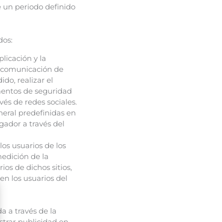
e un periodo definido
dos:
licación y la
la comunicación de
do, realizar el
ementos de seguridad
és de redes sociales.
neral predefinidas en
gador a través del
os usuarios de los
medición de la
ios de dichos sitios,
en los usuarios del
 a través de la
strar publicidad en