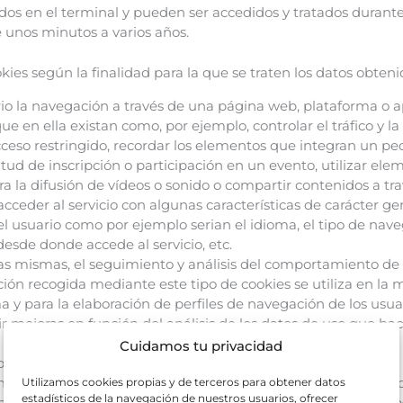
dos en el terminal y pueden ser accedidos y tratados durant
e unos minutos a varios años.
ookies según la finalidad para la que se traten los datos obteni
io la navegación a través de una página web, plataforma o ap
 que en ella existan como, por ejemplo, controlar el tráfico y 
acceso restringido, recordar los elementos que integran un pedi
itud de inscripción o participación en un evento, utilizar el
 la difusión de vídeos o sonido o compartir contenidos a trav
cceder al servicio con algunas características de carácter ge
del usuario como por ejemplo serian el idioma, el tipo de nave
 desde donde accede al servicio, etc.
las mismas, el seguimiento y análisis del comportamiento de l
ción recogida mediante este tipo de cookies se utiliza en la 
ma y para la elaboración de perfiles de navegación de los usuar
ir mejoras en función del análisis de los datos de uso que hac
Cuidamos tu privacidad
orma más eficaz posible, de los espacios publicitarios.
n información del comportamiento de los usuarios obtenida
Utilizamos cookies propias y de terceros para obtener datos
estadísticos de la navegación de nuestros usuarios, ofrecer
ión, lo que permite desarrollar un perfil específico para mo