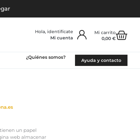
egar
Carr
Mi cuenta
0,00
€
¿Quiénes somos?
Ayuda y contacto
ena.es
 tienen un papel
página web almacenar