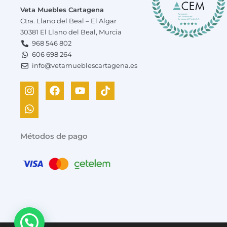
Veta Muebles Cartagena
Ctra. Llano del Beal – El Algar
30381 El Llano del Beal, Murcia
968 546 802
606 698 264
info@vetamueblescartagena.es
I
W
F
Y
T
n
h
a
o
i
s
a
c
u
k
t
t
e
t
t
a
s
b
u
o
g
a
o
b
k
Métodos de pago
r
p
o
e
a
p
k
m