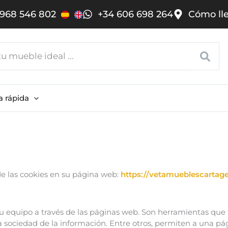
968 546 802
+34 606 698 264
Cómo ll
a rápida
 las cookies en su página web:
https://vetamueblescartag
u equipo a través de las páginas web. Son herramientas que
la sociedad de la información. Entre otros, permiten a una 