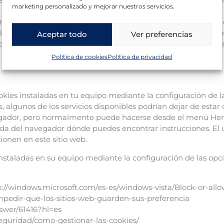
marketing personalizado y mejorar nuestros servicios.
ara que los visitantes puedan interactuar con el contenido de 
 linkedIn, etc..) y que se generen únicamente para los usuari
Aceptar todo
Ver preferencias
cookies y la información recopilada se regula por la política d
Política de cookies
Política de privacidad
ookies instaladas en tu equipo mediante la configuración de l
, algunos de los servicios disponibles podrían dejar de estar 
avegador, pero normalmente puede hacerse desde el menú He
a del navegador dónde puedes encontrar instrucciones. El 
onen en este sitio web.
instaladas en su equipo mediante la configuración de las op
tp://windows.microsoft.com/es-es/windows-vista/Block-or-all
b/impedir-que-los-sitios-web-guarden-sus-preferencia
swer/61416?hl=es
-seguridad/como-gestionar-las-cookies/