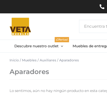
Ir
al
contenido
Search
...
¡Ofertas!
Descubre nuestro outlet
Muebles de entreg
Inicio
/
Muebles
/
Auxiliares
/ Aparadores
Aparadores
Lo sentimos, aún no hay ningún producto en esta categ