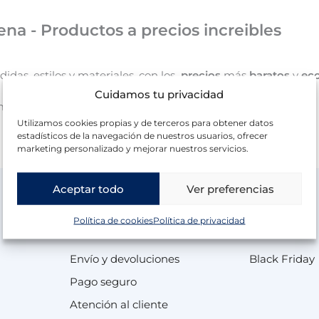
a - Productos a precios increibles
idas, estilos y materiales, con los
precios
más
baratos
y
ec
Cuidamos tu privacidad
muy rápida y cómoda en Veta Muebles Cartagena.
Utilizamos cookies propias y de terceros para obtener datos
estadísticos de la navegación de nuestros usuarios, ofrecer
marketing personalizado y mejorar nuestros servicios.
Aceptar todo
Ver preferencias
Política de cookies
Política de privacidad
Información
Ofertas
Envío y devoluciones
Black Friday
Pago seguro
Atención al cliente