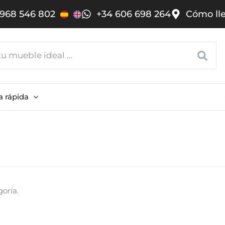
968 546 802
+34 606 698 264
Cómo ll
a rápida
oría.