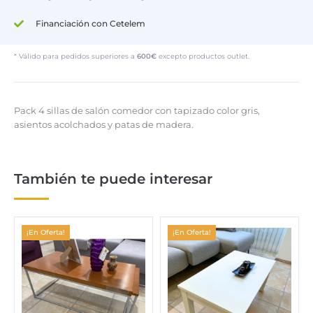
Financiación con Cetelem
* Válido para pedidos superiores a
600€
excepto productos outlet.
Pack 4 sillas de salón comedor con tapizado color gris,
asientos acolchados y patas de madera.
También te puede interesar
¡En Oferta!
¡En Oferta!