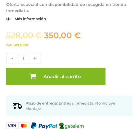
Oferta especial con disponibilidad de recogida en tienda
inmediata.
Más información
El
El
528,00
€
350,00
€
precio
precio
IVA INCLUIDO
original
actual
Pack
era:
es:
-
+
4
528,00 €.
350,00 €.
sillas
gris
Añadir al carrito
con
acolchado
en
Oferta
Plazo de entrega:
Entrega inmediata. No incluye
cantidad
Montaje