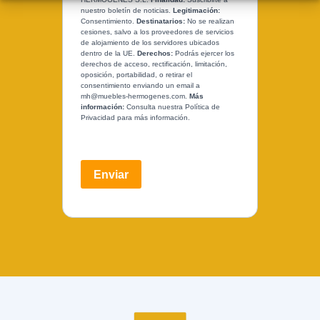
nuestro boletín de noticias.
Legitimación:
Consentimiento.
Destinatarios:
No se realizan
cesiones, salvo a los proveedores de servicios
de alojamiento de los servidores ubicados
dentro de la UE.
Derechos:
Podrás ejercer los
derechos de acceso, rectificación, limitación,
oposición, portabilidad, o retirar el
consentimiento enviando un email a
mh@muebles-hermogenes.com.
Más
información:
Consulta nuestra Política de
Privacidad para más información.
Enviar