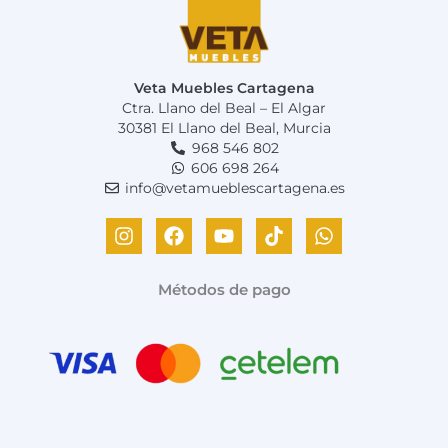
Veta Muebles Cartagena
Ctra. Llano del Beal – El Algar
30381 El Llano del Beal, Murcia
968 546 802
606 698 264
info@vetamueblescartagena.es
I
F
Y
T
W
n
a
o
i
h
s
c
u
k
a
t
e
t
t
t
Métodos de pago
a
b
u
o
s
g
o
b
k
a
r
o
e
p
a
k
p
m