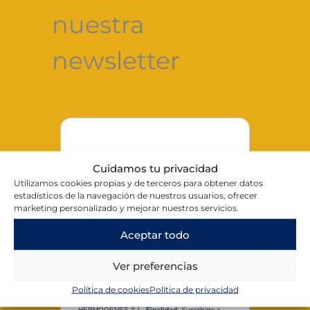
nuestra
newsletter
Nombre
Cuidamos tu privacidad
Utilizamos cookies propias y de terceros para obtener datos
estadísticos de la navegación de nuestros usuarios, ofrecer
marketing personalizado y mejorar nuestros servicios.
Aceptar todo
Email
Ver preferencias
Política de cookies
Política de privacidad
Responsable del tratamiento:
MUEBLES
HERMÓGENES S.L.
Finalidad:
Suscribirte a