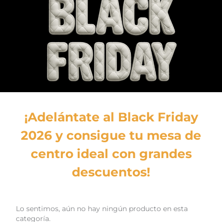
¡Adelántate al Black Friday
2026 y consigue tu mesa de
centro ideal con grandes
descuentos!
Lo sentimos, aún no hay ningún producto en esta
categoría.