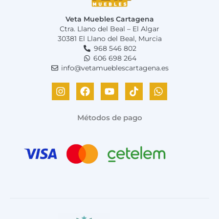
Veta Muebles Cartagena
Ctra. Llano del Beal – El Algar
30381 El Llano del Beal, Murcia
968 546 802
606 698 264
info@vetamueblescartagena.es
I
F
Y
T
W
n
a
o
i
h
s
c
u
k
a
t
e
t
t
t
Métodos de pago
a
b
u
o
s
g
o
b
k
a
r
o
e
p
a
k
p
m