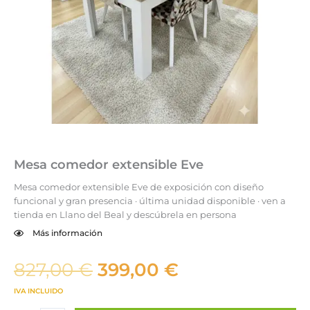
Mesa comedor extensible Eve
Mesa comedor extensible Eve de exposición con diseño
funcional y gran presencia · última unidad disponible · ven a
tienda en Llano del Beal y descúbrela en persona
Más información
El
El
827,00
€
399,00
€
precio
precio
IVA INCLUIDO
original
actual