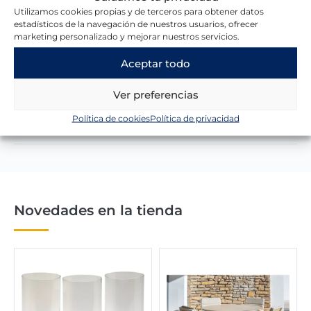
a
4
r
r
:
9
Utilizamos cookies propias y de terceros para obtener datos
:
9
e
e
1
,
estadísticos de la navegación de nuestros usuarios, ofrecer
4
,
marketing personalizado y mejorar nuestros servicios.
c
c
.
0
3
0
i
i
9
0
Lo que dicen nuestros clientes
Aceptar todo
9
0
o
o
6
,
o
a
7
€
0
€
r
c
,
.
Ver preferencias
0
.
i
t
0
Escribir una reseña
Política de cookies
Política de privacidad
g
u
0
€
i
a
.
n
l
€
a
e
.
l
s
e
:
r
9
Novedades en la tienda
a
9
:
,
2
0
0
0
3
,
€
0
.