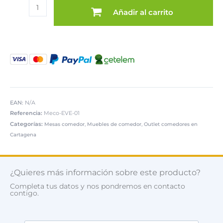
Mesa
era:
es:
Añadir al carrito
comedor
827,00 €.
399,00 €.
extensible
Eve
cantidad
EAN:
N/A
Referencia:
Meco-EVE-01
Categorías:
,
,
Mesas comedor
Muebles de comedor
Outlet comedores en
Cartagena
¿Quieres más información sobre este producto?
Completa tus datos y nos pondremos en contacto
contigo.