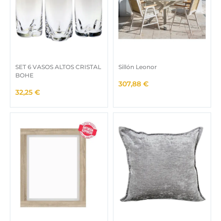
0
€
.
SET 6 VASOS ALTOS CRISTAL
Sillón Leonor
BOHE
307,88
€
32,25
€