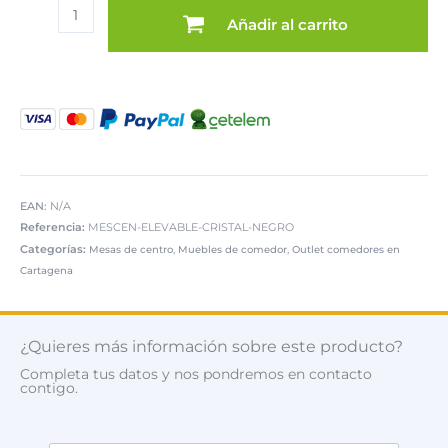
Mesa
era:
es:
Añadir al carrito
centro
339,00 €.
169,00 €.
elevable
cristal
negro
cantidad
EAN:
N/A
Referencia:
MESCEN-ELEVABLE-CRISTAL-NEGRO
Categorías:
,
,
Mesas de centro
Muebles de comedor
Outlet comedores en
Cartagena
¿Quieres más información sobre este producto?
Completa tus datos y nos pondremos en contacto
contigo.