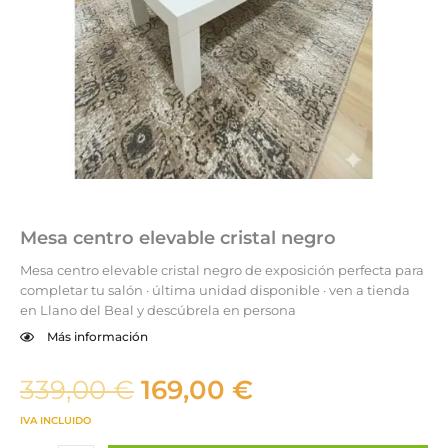
Mesa centro elevable cristal negro
Mesa centro elevable cristal negro de exposición perfecta para
completar tu salón · última unidad disponible · ven a tienda
en Llano del Beal y descúbrela en persona
Más información
El
El
339,00
€
169,00
€
precio
precio
IVA INCLUIDO
original
actual