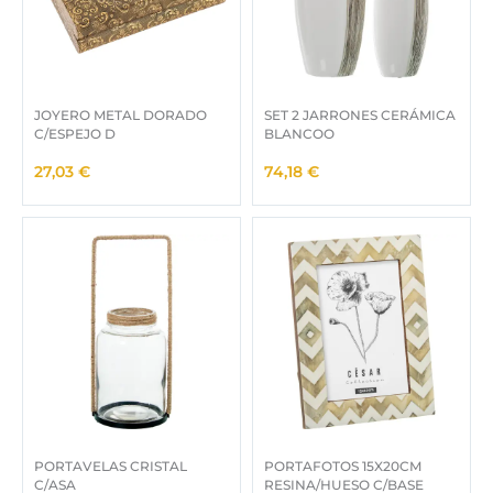
€
.
JOYERO METAL DORADO
SET 2 JARRONES CERÁMICA
C/ESPEJO D
BLANCOO
27,03
€
74,18
€
PORTAVELAS CRISTAL
PORTAFOTOS 15X20CM
C/ASA
RESINA/HUESO C/BASE