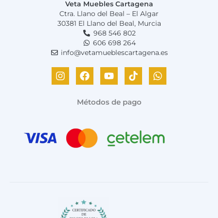
Veta Muebles Cartagena
Ctra. Llano del Beal – El Algar
30381 El Llano del Beal, Murcia
968 546 802
606 698 264
info@vetamueblescartagena.es
I
F
Y
T
W
n
a
o
i
h
s
c
u
k
a
t
e
t
t
t
Métodos de pago
a
b
u
o
s
g
o
b
k
a
r
o
e
p
a
k
p
m