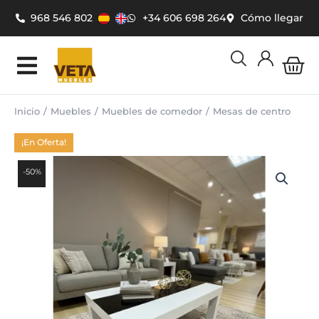
Ir
968 546 802
+34 606 698 264
Cómo llegar
al
contenido
Car
Inicio
Muebles
Muebles de comedor
Mesas de centro
¡En Oferta!
-50%