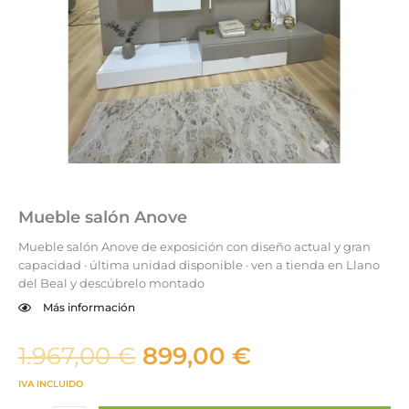
Mueble salón Anove
Mueble salón Anove de exposición con diseño actual y gran
capacidad · última unidad disponible · ven a tienda en Llano
del Beal y descúbrelo montado
Más información
El
El
1.967,00
€
899,00
€
precio
precio
IVA INCLUIDO
original
actual