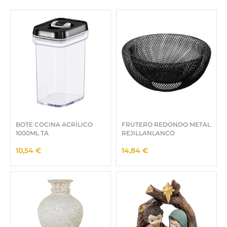
.
0
0
0
4
0
€
,
.
0
0
€
.
BOTE COCINA ACRÍLICO
FRUTERO REDONDO METAL
1000ML TA
REJILLANLANCO
10,54
€
14,84
€