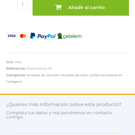
Mueble
era:
es:
Añadir al carrito
salón
1.967,00 €.
899,00 €.
Anove
cantidad
EAN:
N/A
Referencia:
Musa-Anove-01
Categorías:
,
,
Muebles de comedor
Muebles de salón
Outlet comedores en
Cartagena
¿Quieres más información sobre este producto?
Completa tus datos y nos pondremos en contacto
contigo.