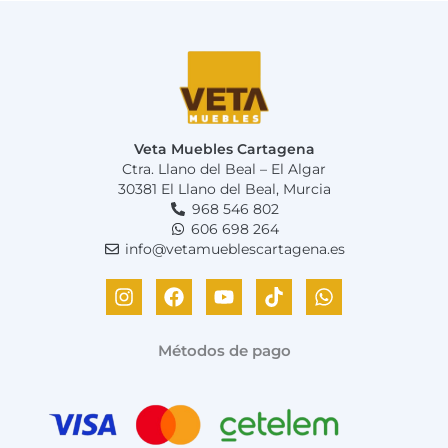
Veta Muebles Cartagena
Ctra. Llano del Beal – El Algar
30381 El Llano del Beal, Murcia
968 546 802
606 698 264
info@vetamueblescartagena.es
I
F
Y
T
W
n
a
o
i
h
s
c
u
k
a
t
e
t
t
t
Métodos de pago
a
b
u
o
s
g
o
b
k
a
r
o
e
p
a
k
p