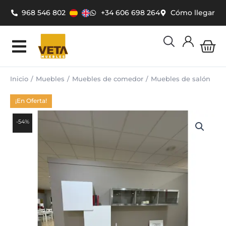
Ir
968 546 802
+34 606 698 264
Cómo llegar
al
contenido
Car
Inicio
Muebles
Muebles de comedor
Muebles de salón
¡En Oferta!
-54%