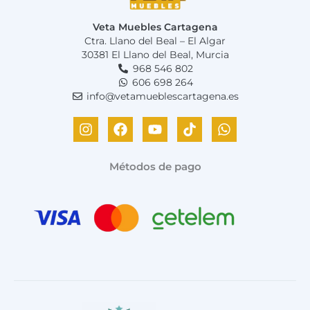
Veta Muebles Cartagena
Ctra. Llano del Beal – El Algar
30381 El Llano del Beal, Murcia
968 546 802
606 698 264
info@vetamueblescartagena.es
I
F
Y
T
W
n
a
o
i
h
s
c
u
k
a
t
e
t
t
t
Métodos de pago
a
b
u
o
s
g
o
b
k
a
r
o
e
p
a
k
p
m