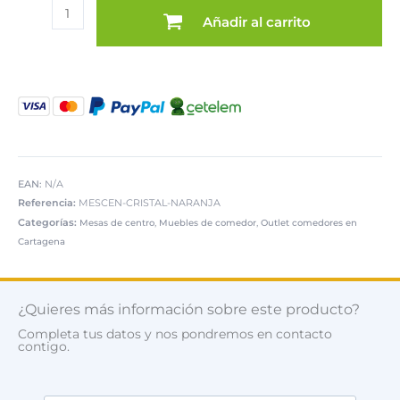
Mesa
era:
es:
Añadir al carrito
centro
315,00 €.
99,00 €.
cristal
naranja
cantidad
EAN:
N/A
Referencia:
MESCEN-CRISTAL-NARANJA
Categorías:
,
,
Mesas de centro
Muebles de comedor
Outlet comedores en
Cartagena
¿Quieres más información sobre este producto?
Completa tus datos y nos pondremos en contacto
contigo.