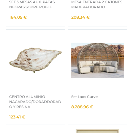
SET 3 MESAS AUX. PATAS
MESA ENTRADA 2 CAJONES
a
e
NEGRAS SOBRE ROBLE
MADERADORADO
l
s
164,05
€
208,34
€
e
:
r
6
a
9
:
,
3
0
5
0
0
,
€
0
.
0
€
.
CENTRO ALUMINIO
Set Laos Curve
NACARADO/DORADDORAD
O Y RESINA
8.288,96
€
123,41
€