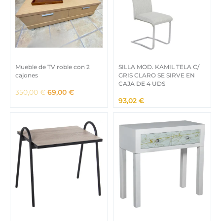
,
.
0
0
€
.
Mueble de TV roble con 2
SILLA MOD. KAMIL TELA C/
cajones
GRIS CLARO SE SIRVE EN
CAJA DE 4 UDS
E
E
350,00
€
69,00
€
93,02
€
l
l
p
p
r
r
e
e
c
c
i
i
o
o
o
a
r
c
i
t
g
u
i
a
n
l