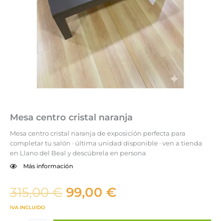
Mesa centro cristal naranja
Mesa centro cristal naranja de exposición perfecta para
completar tu salón · última unidad disponible · ven a tienda
en Llano del Beal y descúbrela en persona
Más información
El
El
315,00
€
99,00
€
precio
precio
IVA INCLUIDO
original
actual