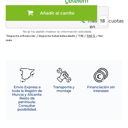
roble
mueble
Añadir al carrito
al
TV
€*
mes
cuotas
+
en
módulo
No se ha podido mostrar la información solicitada
4
*Importe a financiar
/
Importe total adeudado
/
TIN
/
TAE
%
/
Ver
puertas
más
+
estante
de
pared
cantidad
Envío Express a
Transporte y
Financiación sin
toda la Región de
montaje
intereses
Murcia y Alicante.
Resto de
península:
Consultar
posibilidad.