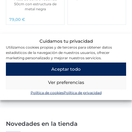
50cm con estructura de
metal negra
79,00
€
Cuidamos tu privacidad
Utilizamos cookies propias y de terceros para obtener datos
estadísticos de la navegación de nuestros usuarios, ofrecer
Lo que dicen nuestros clientes
marketing personalizado y mejorar nuestros servicios.
Aceptar todo
Escribir una reseña
Ver preferencias
Política de cookies
Política de privacidad
Novedades en la tienda