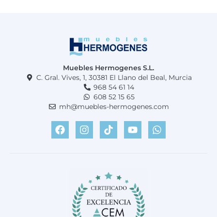
Muebles Hermogenes S.L.
C. Gral. Vives, 1, 30381 El Llano del Beal, Murcia
968 54 61 14
608 52 15 65
mh@muebles-hermogenes.com
F
I
T
Y
W
a
n
i
o
h
c
s
k
u
a
e
t
t
t
t
b
a
o
u
s
o
g
k
b
a
o
r
e
p
k
a
p
m