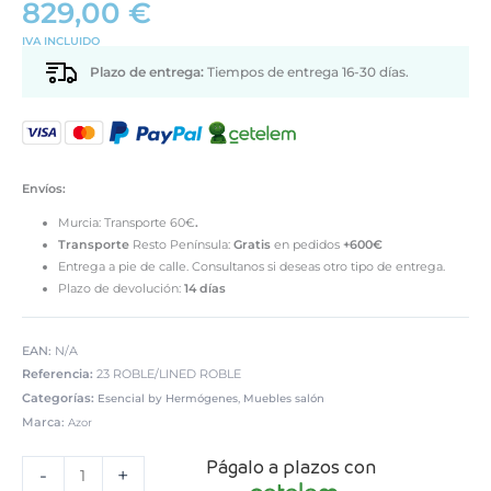
829,00
€
IVA INCLUIDO
Plazo de entrega:
Tiempos de entrega 16-30 días.
Envíos:
Murcia: Transporte 60€
.
Transporte
Resto Península:
Gratis
en pedidos
+600€
Entrega a pie de calle. Consultanos si deseas otro tipo de entrega.
Plazo de devolución:
14 días
EAN:
N/A
Referencia:
23 ROBLE/LINED ROBLE
Categorías:
,
Esencial by Hermógenes
Muebles salón
Marca:
Azor
Composición
Págalo a plazos con
de
-
+
salón