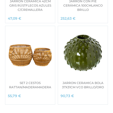
JARRÓN CERÁMICA 42CM
JARRÓN CON PIE
GRIS RÚSTFLECOS AZULES
CERÁMICA 100CMLANCO
C/CREMALLERA
BRILLO
47,09
€
252,63
€
SET 2 CESTOS
JARRON CERAMICA BOLA
RATTAN/MADERAMADERA
37X31CM VCO BRILLO/ORO
55,79
€
90,73
€