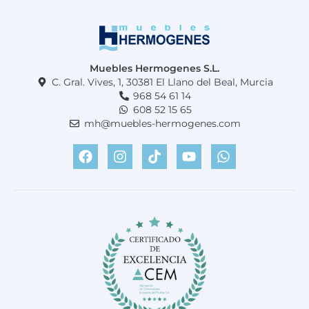
3
0
4
0
,
0
€
0
.
Muebles Hermogenes S.L.
C. Gral. Vives, 1, 30381 El Llano del Beal, Murcia
€
968 54 61 14
.
608 52 15 65
mh@muebles-hermogenes.com
F
I
T
Y
W
a
n
i
o
h
c
s
k
u
a
e
t
t
t
t
b
a
o
u
s
o
g
k
b
a
o
r
e
p
k
a
p
m