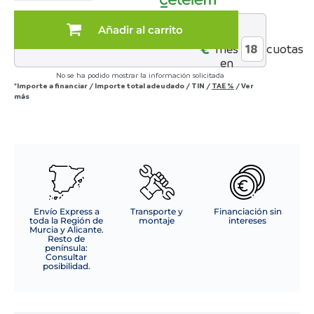
blanco
mate/naturale
Añadir al carrito
al
con
€*
mes
cuotas
vitrina
en
cantidad
No se ha podido mostrar la información solicitada
*Importe a financiar
/
Importe total adeudado
/
TIN
/
TAE
%
/
Ver
más
Envío Express a
Transporte y
Financiación sin
toda la Región de
montaje
intereses
Murcia y Alicante.
Resto de
península:
Consultar
posibilidad.