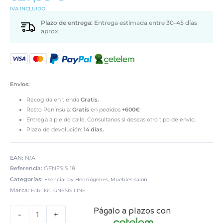
IVA INCLUIDO
Plazo de entrega:
Entrega estimada entre 30-45 días
aprox
Envíos:
Recogida en tienda
Gratis.
Resto Península:
Gratis
en pedidos
+600€
Entrega a pie de calle. Consultanos si deseas otro tipo de envío.
Plazo de devolución:
14 días.
EAN:
N/A
Referencia:
GENESIS 18
Categorías:
,
Esencial by Hermógenes
Muebles salón
Marca:
,
Fabrikit
GNESIS LINE
Mueble
Págalo a plazos con
de
-
+
salón