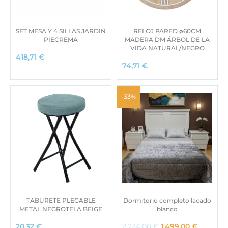
SET MESA Y 4 SILLAS JARDIN
RELOJ PARED ø60CM
PIECREMA
MADERA DM ÁRBOL DE LA
VIDA NATURAL/NEGRO
418,71
€
74,71
€
-33%
TABURETE PLEGABLE
Dormitorio completo lacado
METAL NEGROTELA BEIGE
blanco
E
E
20,32
€
2.234,00
€
1.499,00
€