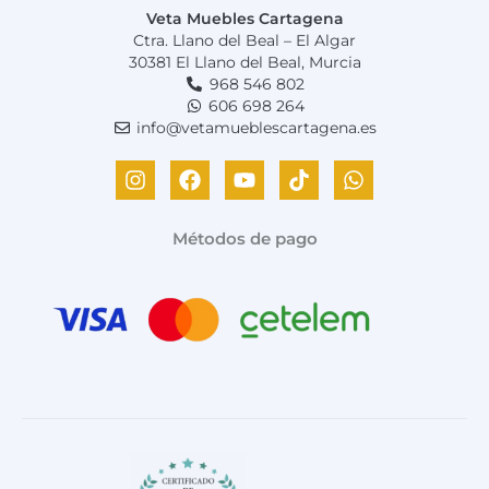
Veta Muebles Cartagena
Ctra. Llano del Beal – El Algar
30381 El Llano del Beal, Murcia
968 546 802
606 698 264
info@vetamueblescartagena.es
I
F
Y
T
W
n
a
o
i
h
s
c
u
k
a
t
e
t
t
t
Métodos de pago
a
b
u
o
s
g
o
b
k
a
r
o
e
p
a
k
p
m