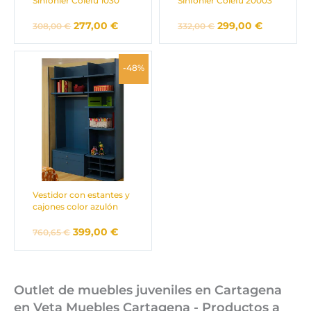
Sinfonier Colefu 1030
Sinfonier Colefu 20003
277,00
€
299,00
€
308,00
€
332,00
€
El
El
-48%
precio
precio
original
actual
era:
es:
760,65 €.
399,00 €.
Vestidor con estantes y
cajones color azulón
399,00
€
760,65
€
Outlet de muebles juveniles en Cartagena
en Veta Muebles Cartagena - Productos a