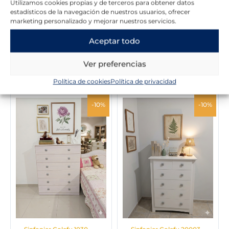
Utilizamos cookies propias y de terceros para obtener datos
estadísticos de la navegación de nuestros usuarios, ofrecer
Sinfonier con 5 cajones
marketing personalizado y mejorar nuestros servicios.
299,00
€
358,00
€
Aceptar todo
Mesita de noche Colefu
20002
Ver preferencias
99,00
€
119,00
€
Política de cookies
Política de privacidad
El
El
El
El
-10%
-10%
precio
precio
precio
precio
original
actual
original
actual
era:
es:
era:
es:
308,00 €.
277,00 €.
332,00 €.
299,00 €.