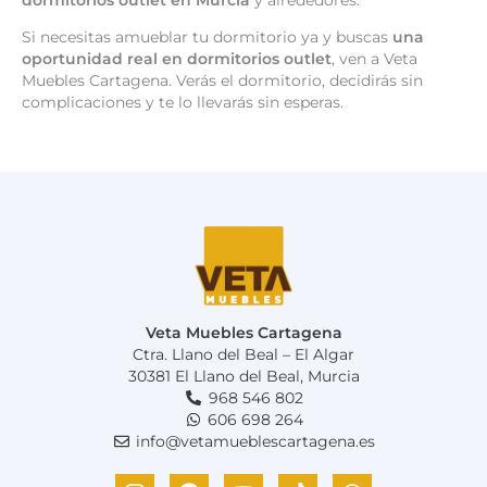
dormitorios outlet en Murcia
y alrededores.
Si necesitas amueblar tu dormitorio ya y buscas
una
oportunidad real en dormitorios outlet
, ven a Veta
Muebles Cartagena. Verás el dormitorio, decidirás sin
complicaciones y te lo llevarás sin esperas.
Veta Muebles Cartagena
Ctra. Llano del Beal – El Algar
30381 El Llano del Beal, Murcia
968 546 802
606 698 264
info@vetamueblescartagena.es
I
F
Y
T
W