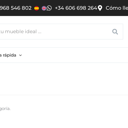
968 546 802
+34 606 698 264
Cómo ll
a rápida
oría.