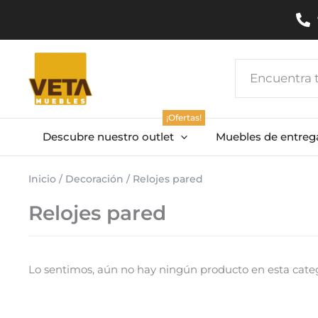
Ir
al
contenido
Search
...
¡Ofertas!
Descubre nuestro outlet
Muebles de entreg
Inicio
/
Decoración
/ Relojes pared
Relojes pared
Lo sentimos, aún no hay ningún producto en esta categ