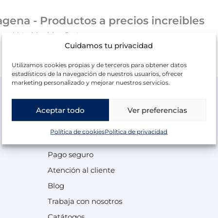
gena - Productos a precios increibles
os en Veta Muebles Cartagena.
Cuidamos tu privacidad
Utilizamos cookies propias y de terceros para obtener datos
estadísticos de la navegación de nuestros usuarios, ofrecer
marketing personalizado y mejorar nuestros servicios.
Aceptar todo
Ver preferencias
Información
Ofertas
Política de cookies
Política de privacidad
Envío y devoluciones
Black Friday
Pago seguro
Atención al cliente
Blog
Trabaja con nosotros
Catátogos