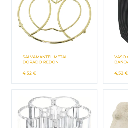
SALVAMANTEL METAL
VASO 
DORADO REDON
BAÑOA
4,52
€
4,52
€