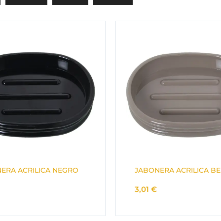
ERA ACRILICA NEGRO
JABONERA ACRILICA BE
3,01
€