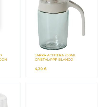
O
JARRA ACEITERA 250ML
ODON
CRISTAL/PPP BLANCO
4,30
€