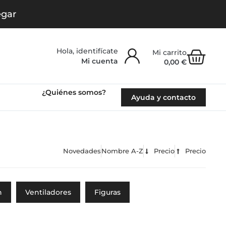
egar
Carr
Mi cuenta
0,00
€
¿Quiénes somos?
Ayuda y contacto
Novedades
Nombre A-Z
Precio
Precio
n
Ventiladores
Figuras