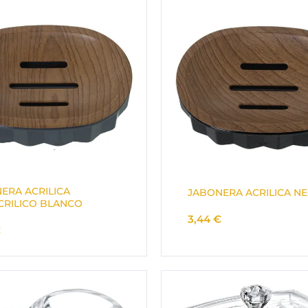
ERA ACRILICA
JABONERA ACRILICA N
CRILICO BLANCO
3,44
€
€