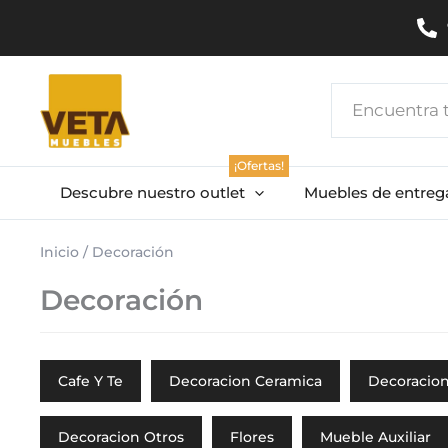
Ir
al
contenido
Search
...
¡Ofertas!
Descubre nuestro outlet
Muebles de entreg
Inicio
/ Decoración
Decoración
Cafe Y Te
Decoracion Ceramica
Decoracion
Decoracion Otros
Flores
Mueble Auxiliar