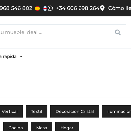
968 546 802
+34 606 698 264
Cómo ll
a rápida
 Vertical
Textil
Decoracion Cristal
iluminació
Cocina
Mesa
Hogar