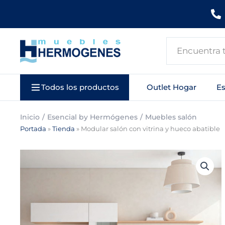
Ir
al
contenido
Search
...
Todos los productos
Outlet Hogar
E
Inicio
Esencial by Hermógenes
Muebles salón
Portada
»
Tienda
»
Modular salón con vitrina y hueco abatible