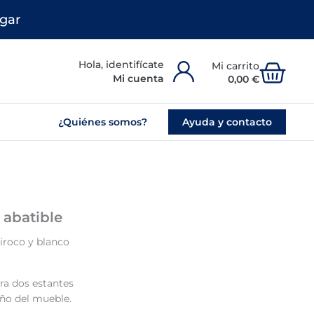
gar
Carr
Mi cuenta
0,00
€
¿Quiénes somos?
Ayuda y contacto
 abatible
iroco y blanco
ra dos estantes
seño del mueble.