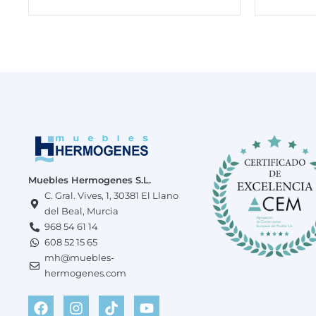
Muebles Hermogenes S.L.
C. Gral. Vives, 1, 30381 El Llano
del Beal, Murcia
968 54 61 14
608 52 15 65
mh@muebles-
hermogenes.com
F
W
I
T
Y
a
h
n
i
o