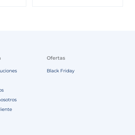
n
Ofertas
luciones
Black Friday
os
nosotros
liente