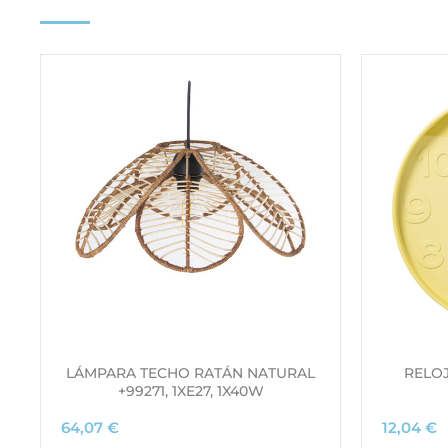
LÁMPARA TECHO RATÁN NATURAL
RELOJ
+99271, 1XE27, 1X40W
64,07
€
12,04
€