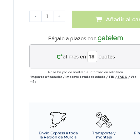
-
+
Añadir al car
Págalo a plazos con
€*
al mes en
cuotas
No se ha podido mostrar la información solicitada
*Importe a financiar
/
Importe total adeudado
/
TIN
/
TAE
%
/
Ver
más
Envío Express a toda
Transporte y
Fin
la Región de Murcia
montaje