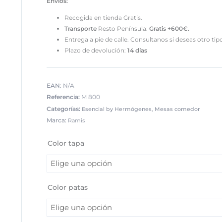
Envíos:
Recogida en tienda Gratis.
Transporte
Resto Península:
Gratis +600€.
Entrega a pie de calle. Consultanos si deseas otro tip
Plazo de devolución:
14 días
EAN:
N/A
Referencia:
M 800
Categorías:
,
Esencial by Hermógenes
Mesas comedor
Marca:
Ramis
Mesa
rectangular
Color tapa
extensible
140/191
cm
con
Color patas
patas
metálicas
cantidad