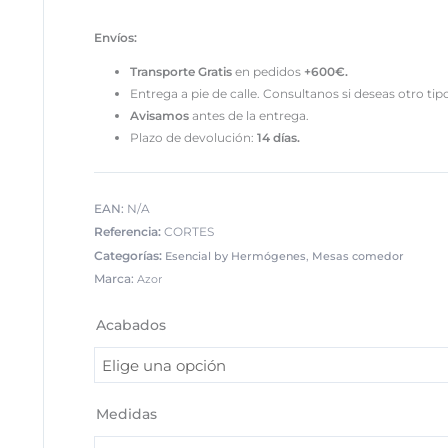
Envíos:
Transporte
Gratis
en pedidos
+600€.
Entrega a pie de calle. Consultanos si deseas otro tip
Avisamos
antes de la entrega.
Plazo de devolución:
14 días.
EAN:
N/A
Referencia:
CORTES
Categorías:
,
Esencial by Hermógenes
Mesas comedor
Marca:
Azor
Mesa
de
Acabados
comedor
rectangular
fija
porcelánico/negra
Medidas
cantidad