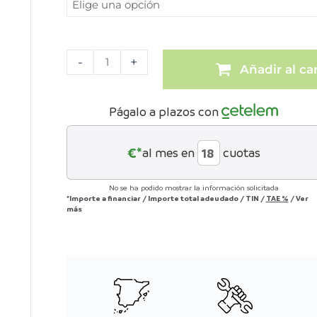
-
+
Añadir al car
Págalo a plazos con
€*
al mes en
cuotas
No se ha podido mostrar la información solicitada
*Importe a financiar
/
Importe total adeudado
/
TIN
/
TAE
%
/
Ver
más