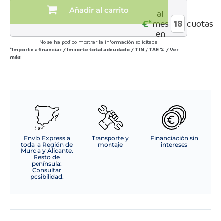
Añadir al carrito
al
€*
mes
cuotas
en
No se ha podido mostrar la información solicitada
*Importe a financiar
/
Importe total adeudado
/
TIN
/
TAE
%
/
Ver
más
Envío Express a
Transporte y
Financiación sin
toda la Región de
montaje
intereses
Murcia y Alicante.
Resto de
península:
Consultar
posibilidad.