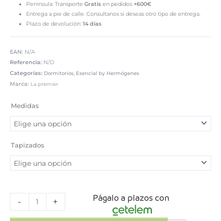
Península: Transporte
Gratis
en pedidos
+600€
Entrega a pie de calle. Consultanos si deseas otro tipo de entrega.
Plazo de devolución:
14 días
EAN:
N/A
Referencia:
N/D
Categorías:
,
Dormitorios
Esencial by Hermógenes
Marca:
La premier
Cabecero
tapizado
Medidas
Formentera
La
Premier
cantidad
Tapizados
Págalo a plazos con
-
+