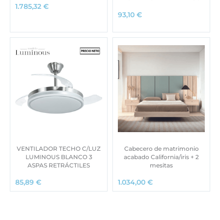
1.785,32
€
93,10
€
VENTILADOR TECHO C/LUZ
Cabecero de matrimonio
LUMINOUS BLANCO 3
acabado California/iris + 2
ASPAS RETRÁCTILES
mesitas
85,89
€
1.034,00
€