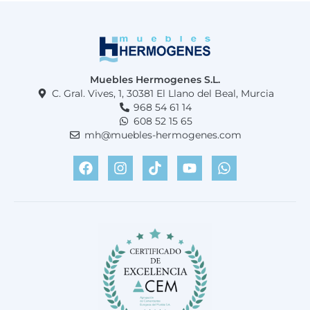
Muebles Hermogenes S.L.
C. Gral. Vives, 1, 30381 El Llano del Beal, Murcia
968 54 61 14
608 52 15 65
mh@muebles-hermogenes.com
F
I
T
Y
W
a
n
i
o
h
c
s
k
u
a
e
t
t
t
t
b
a
o
u
s
o
g
k
b
a
o
r
e
p
k
a
p
m