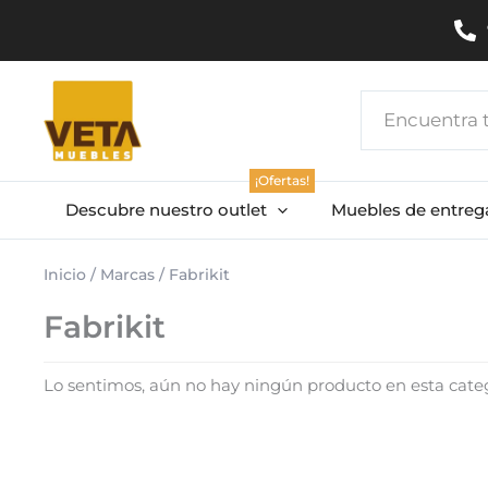
Ir
al
contenido
Search
...
¡Ofertas!
Descubre nuestro outlet
Muebles de entreg
Inicio
/ Marcas / Fabrikit
Fabrikit
Lo sentimos, aún no hay ningún producto en esta categ