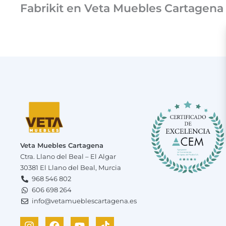
Fabrikit en Veta Muebles Cartagena 
Veta Muebles Cartagena
Ctra. Llano del Beal – El Algar
30381 El Llano del Beal, Murcia
968 546 802
606 698 264
info@vetamueblescartagena.es
I
W
F
Y
T