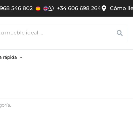
968 546 802
+34 606 698 264
Cómo ll
a rápida
oría.