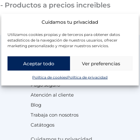
- Productos a precios increibles
Cuidamos tu privacidad
Utilizamos cookies propias y de terceros para obtener datos
estadísticos de la navegación de nuestros usuarios, ofrecer
marketing personalizado y mejorar nuestros servicios.
Aceptar todo
Ver preferencias
Información
Ofertas
Envío y devoluciones
Black Friday
Política de cookies
Política de privacidad
Pago seguro
Atención al cliente
Blog
Trabaja con nosotros
Catátogos
Cuidamos tu privacidad