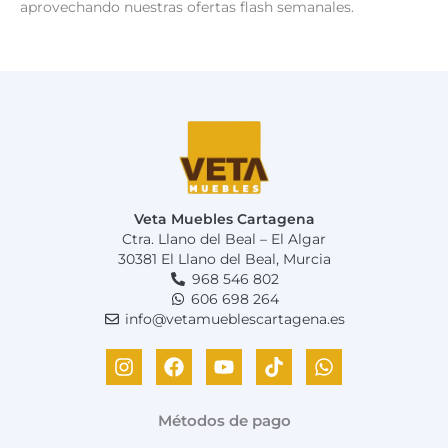
aprovechando nuestras ofertas flash semanales.
Veta Muebles Cartagena
Ctra. Llano del Beal – El Algar
30381 El Llano del Beal, Murcia
968 546 802
606 698 264
info@vetamueblescartagena.es
I
F
Y
T
W
n
a
o
i
h
s
c
u
k
a
t
e
t
t
t
Métodos de pago
a
b
u
o
s