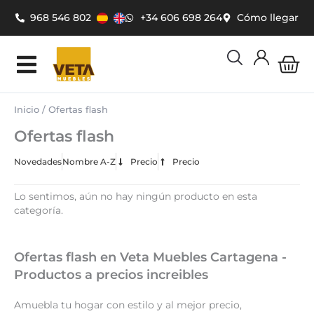
Ir
968 546 802
+34 606 698 264
Cómo llegar
al
contenido
Car
Inicio
/ Ofertas flash
Ofertas flash
Novedades
Nombre A-Z
Precio
Precio
Lo sentimos, aún no hay ningún producto en esta
categoría.
Ofertas flash en Veta Muebles Cartagena -
Productos a precios increibles
Amuebla tu hogar con estilo y al mejor precio,