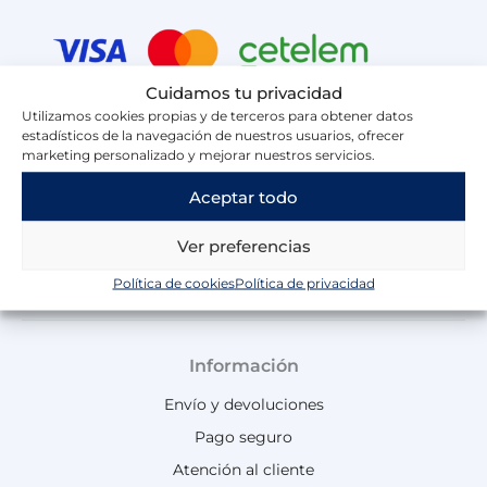
g
o
b
k
a
r
o
e
p
a
k
p
m
Cuidamos tu privacidad
Utilizamos cookies propias y de terceros para obtener datos
estadísticos de la navegación de nuestros usuarios, ofrecer
marketing personalizado y mejorar nuestros servicios.
Aceptar todo
Ver preferencias
Política de cookies
Política de privacidad
Información
Envío y devoluciones
Pago seguro
Atención al cliente