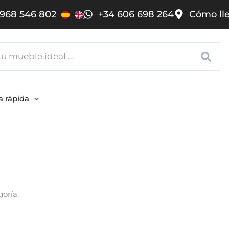
968 546 802
+34 606 698 264
Cómo ll
a rápida
oría.