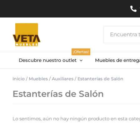
Ir
al
contenido
Search
...
¡Ofertas!
Descubre nuestro outlet
Muebles de entreg
Inicio
/
Muebles
/
Auxiliares
/ Estanterías de Salón
Estanterías de Salón
Lo sentimos, aún no hay ningún producto en esta categ