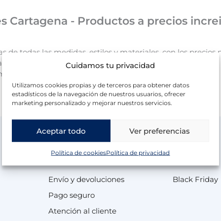
s Cartagena - Productos a precios incre
de todas las medidas, estilos y materiales, con los precios
izado para ti.
Cuidamos tu privacidad
 muy rápida y cómoda en Veta Muebles Cartagena.
Utilizamos cookies propias y de terceros para obtener datos
estadísticos de la navegación de nuestros usuarios, ofrecer
marketing personalizado y mejorar nuestros servicios.
Aceptar todo
Ver preferencias
Política de cookies
Política de privacidad
Información
Ofertas
Envío y devoluciones
Black Friday
Pago seguro
Atención al cliente