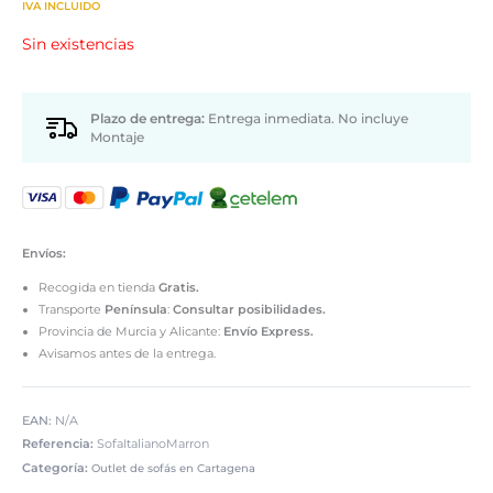
precio
precio
IVA INCLUIDO
original
actual
Sin existencias
era:
es:
790,00 €.
590,00 €.
Plazo de entrega:
Entrega inmediata. No incluye
Montaje
Envíos:
Recogida en tienda
Gratis.
Transporte
Península
:
Consultar posibilidades.
Provincia de Murcia y Alicante:
Envío Express.
Avisamos antes de la entrega.
EAN:
N/A
Referencia:
SofaItalianoMarron
Categoría:
Outlet de sofás en Cartagena