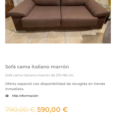
Sofá cama italiano marrón
Sofá cama italiano marrón de 210×96 cm.
Oferta especial con disponibilidad de recogida en tienda
inmediata.
Más información
El
El
790,00
€
590,00
€