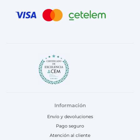
g
o
b
k
a
r
o
e
p
a
k
p
m
Información
Envío y devoluciones
Pago seguro
Atención al cliente