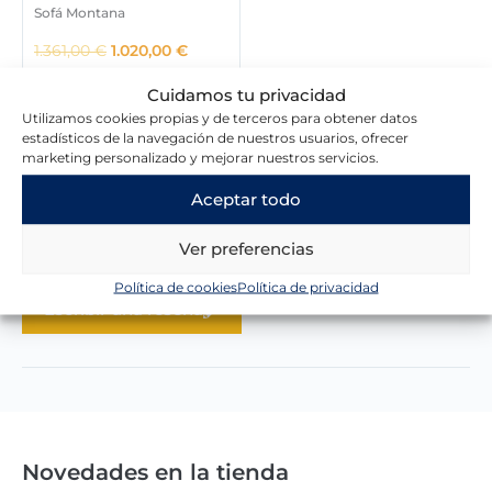
Sofá Montana
r
9
r
8
€
a
3
a
7
.
E
E
1.361,00
€
1.020,00
€
:
6
:
4
l
l
1
,
1
,
Cuidamos tu privacidad
p
p
.
0
.
0
r
r
Utilizamos cookies propias y de terceros para obtener datos
1
0
0
0
estadísticos de la navegación de nuestros usuarios, ofrecer
e
e
5
6
marketing personalizado y mejorar nuestros servicios.
c
c
0
€
0
€
i
i
,
.
,
.
Aceptar todo
o
o
7
0
Lo que dicen nuestros clientes
o
a
2
0
Ver preferencias
r
c
i
t
€
€
Política de cookies
Política de privacidad
g
u
.
.
Escribir una reseña
i
a
n
l
a
e
l
s
e
:
r
1
a
.
:
0
Novedades en la tienda
1
2