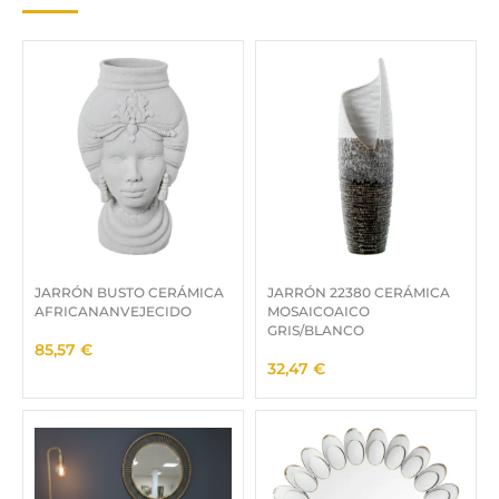
.
0
3
,
6
0
1
0
,
0
€
0
.
€
.
JARRÓN BUSTO CERÁMICA
JARRÓN 22380 CERÁMICA
AFRICANANVEJECIDO
MOSAICOAICO
GRIS/BLANCO
85,57
€
32,47
€