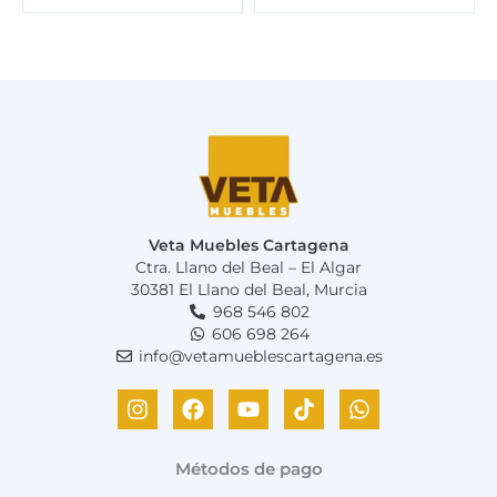
Veta Muebles Cartagena
Ctra. Llano del Beal – El Algar
30381 El Llano del Beal, Murcia
968 546 802
606 698 264
info@vetamueblescartagena.es
I
F
Y
T
W
n
a
o
i
h
s
c
u
k
a
t
e
t
t
t
Métodos de pago
a
b
u
o
s