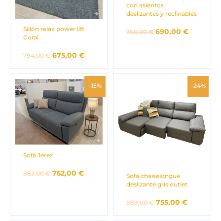
con asientos
deslizantes y reclinables
Sillón relax power lift
690,00
€
760,00
€
Coral
675,00
€
794,00
€
El
El
El
El
-15%
-24%
precio
precio
precio
precio
original
actual
original
actual
era:
es:
era:
es:
883,00 €.
752,00 €.
989,00 €.
755,00 €.
Sofá Jerez
752,00
€
883,00
€
Sofá chaiselongue
deslizante gris outlet
755,00
€
989,00
€