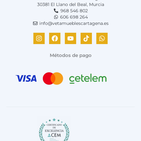
30381 El Llano del Beal, Murcia
968 546 802
606 698 264
info@vetamueblescartagena.es
I
F
Y
T
W
n
a
o
i
h
s
c
u
k
a
t
e
t
t
t
Métodos de pago
a
b
u
o
s
g
o
b
k
a
r
o
e
p
a
k
p
m