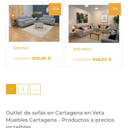
El
El
El
El
-10%
-11%
precio
precio
precio
precio
original
actual
original
actual
era:
es:
era:
es:
1.040,75 €.
939,00 €.
1.066,00 €.
945,00 
Sofá Pol
Sofá Africa
939,00
€
1.040,75
€
945,00
€
1.066,00
€
1
2
→
Outlet de sofás en Cartagena en Veta
Muebles Cartagena - Productos a precios
increibles