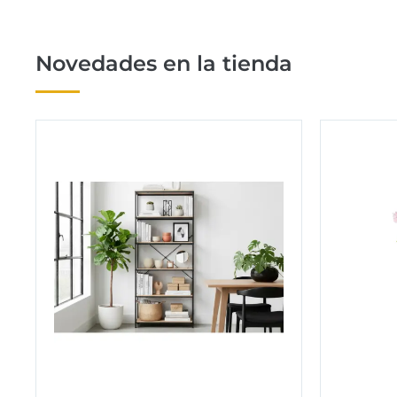
8
,
€
0
.
Novedades en la tienda
0
€
.