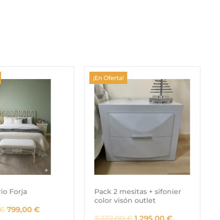
¡En Oferta!
io Forja
Pack 2 mesitas + sifonier
color visón outlet
E
E
€
799,00
€
E
E
2.222,00
€
1.295,00
€
l
l