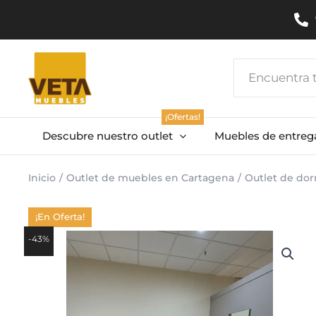
Ir
al
contenido
Search
...
¡Ofertas!
Descubre nuestro outlet
Muebles de entreg
Inicio
Outlet de muebles en Cartagena
Outlet de dor
¡En Oferta!
-43%