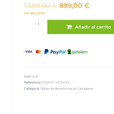
El
El
1.588,00
€
899,00
€
precio
precio
IVA INCLUIDO
original
actual
Dormitorio
era:
es:
Añadir al carrito
Montes
1.588,00 €.
899,00 
cantidad
EAN:
N/A
Referencia:
DORMIT-MONTES
Categoría:
Outlet de dormitorios en Cartagena