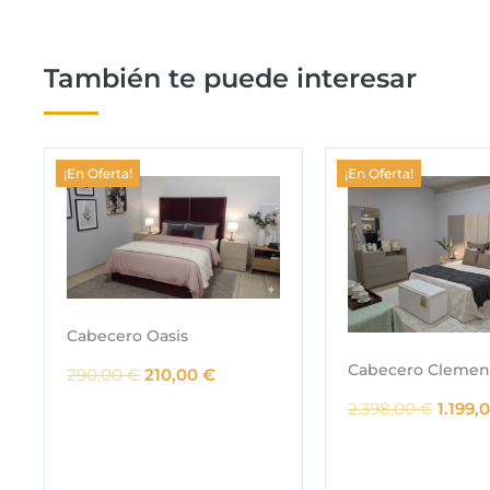
También te puede interesar
¡En Oferta!
¡En Oferta!
Cabecero Oasis
Cabecero Clemen
E
E
290,00
€
210,00
€
l
l
E
2.398,00
€
1.199,
p
p
l
r
r
p
e
e
r