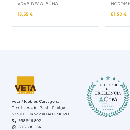
ARAB DECO. BÚHO
NORDISH 
13,55
€
81,50
€
Veta Muebles Cartagena
Ctra. Llano del Beal – El Algar
30381 El Llano del Beal, Murcia
968 546 802
606 698 264