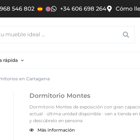
968 546 802
+34 606 698 264
Cómo ll
a rápida
mitorios en Cartagena
Dormitorio Montes
Dormitorio Montes de exposición con gran capaci
actual · última unidad disponible · ven a tienda en 
y descúbrelo en persona
Más información