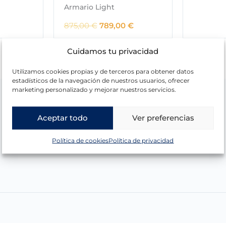
e
Armario Light
c
E
E
875,00
€
789,00
€
i
l
l
o
p
p
Cuidamos tu privacidad
a
r
r
c
e
e
Utilizamos cookies propias y de terceros para obtener datos
t
c
c
estadísticos de la navegación de nuestros usuarios, ofrecer
u
marketing personalizado y mejorar nuestros servicios.
i
i
a
o
o
l
o
a
e
Aceptar todo
Ver preferencias
r
c
s
i
t
:
Política de cookies
Política de privacidad
g
u
1
i
a
.
n
l
1
a
e
9
l
s
9
e
:
,
r
7
0
a
8