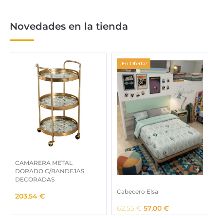
.
l
s
e
:
r
9
Novedades en la tienda
a
9
:
,
2
0
0
0
¡En Oferta!
3
,
€
0
.
0
€
.
CAMARERA METAL
DORADO C/BANDEJAS
DECORADAS
Cabecero Elsa
203,54
€
E
E
62,55
€
57,00
€
l
l