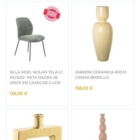
p
p
r
r
e
e
c
c
i
i
o
o
o
a
r
c
i
t
g
u
i
a
SILLA MOD. NOLAN TELA C/
JARRÓN CERÁMICA 80CM
n
l
MUSGO- PATA NEGRA SE
CREMA BRIRILLO
a
e
SIRVE EN CAJAS DE 2 UDS
l
s
158,03
€
126,59
€
e
:
r
5
a
7
:
,
6
0
2
0
,
5
€