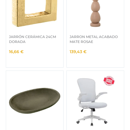
5
.
€
.
JARRÓN CERÁMICA 24CM
JARRON METAL ACABADO
DORADA
MATE ROSAE
16,66
€
139,43
€