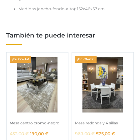
Medidas (ancho-fondo-alto): 152x46x57 cm.
También te puede interesar
¡En Oferta!
¡En Oferta!
Mesa centro cromo-negro
Mesa redonda y 4 sillas
E
E
E
E
452,00
€
190,00
€
969,00
€
575,00
€
l
l
l
l