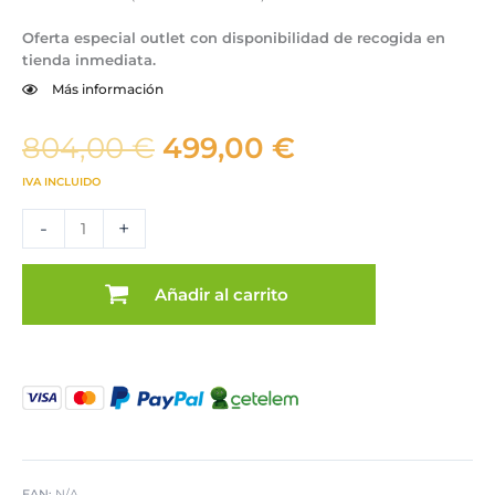
Oferta especial outlet con disponibilidad de recogida en
tienda inmediata.
Más información
El
El
804,00
€
499,00
€
precio
precio
IVA INCLUIDO
original
actual
Aparador
era:
es:
-
+
plata
804,00 €.
499,00 €.
envejecida
outlet
Añadir al carrito
cantidad
EAN:
N/A