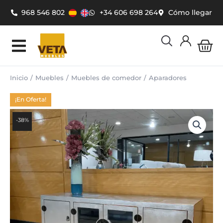
Ir
968 546 802
+34 606 698 264
Cómo llegar
al
contenido
Car
Inicio
Muebles
Muebles de comedor
Aparadores
¡En Oferta!
-38%