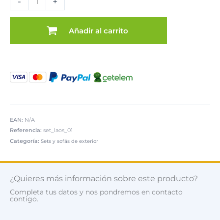
-
+
Laos
cantidad
Añadir al carrito
EAN:
N/A
Referencia:
set_laos_01
Categoría:
Sets y sofás de exterior
¿Quieres más información sobre este producto?
Completa tus datos y nos pondremos en contacto
contigo.