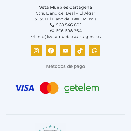
Veta Muebles Cartagena
Ctra. Llano del Beal – El Algar
30381 El Llano del Beal, Murcia
968 546 802
606 698 264
info@vetamueblescartagena.es
I
F
Y
T
W
n
a
o
i
h
s
c
u
k
a
t
e
t
t
t
Métodos de pago
a
b
u
o
s
g
o
b
k
a
r
o
e
p
a
k
p
m