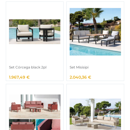
Set Córcega black 2pl
Set Misisipi
1.967,49
€
2.040,36
€