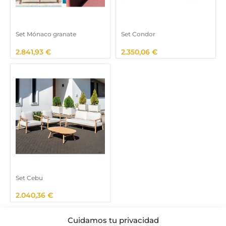
Set Mónaco granate
Set Condor
2.841,93
€
2.350,06
€
Set Cebu
2.040,36
€
Cuidamos tu privacidad