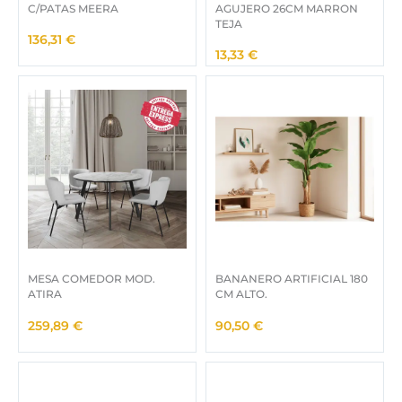
C/PATAS MEERA
AGUJERO 26CM MARRON
TEJA
136,31
€
13,33
€
MESA COMEDOR MOD.
BANANERO ARTIFICIAL 180
ATIRA
CM ALTO.
259,89
€
90,50
€