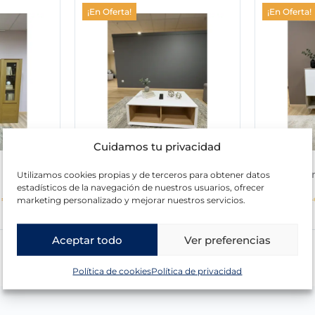
¡En Oferta!
¡En Oferta!
Cuidamos tu privacidad
Mesa centro modelo 10-114
Aparado
Utilizamos cookies propias y de terceros para obtener datos
estadísticos de la navegación de nuestros usuarios, ofrecer
E
E
E
0
€
592,00
€
199,00
€
1.077,00
marketing personalizado y mejorar nuestros servicios.
l
l
l
p
p
p
Aceptar todo
Ver preferencias
r
r
r
e
e
e
Política de cookies
Política de privacidad
c
c
c
i
i
i
o
o
o