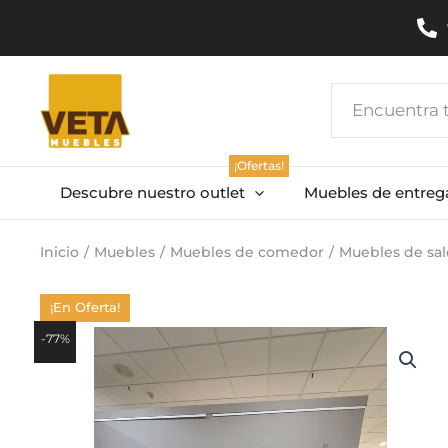
Ir
al
contenido
Search
...
¡Ofertas!
Descubre nuestro outlet
Muebles de entreg
Inicio
Muebles
Muebles de comedor
Muebles de sa
¡En Oferta!
-77%