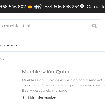
968 546 802
+34 606 698 264
Cómo ll
a rápida
lón
Mueble salón Qubic
Mueble salón Qubic de exposición con diseño actua
capacidad · última unidad disponible · ven a tienda
Beal y descúbrelo montado
Más información