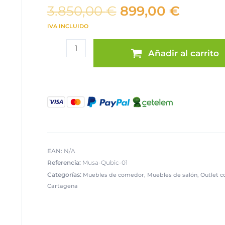
El
El
3.850,00
€
899,00
€
precio
precio
IVA INCLUIDO
original
actual
Mueble
era:
es:
Añadir al carrito
salón
3.850,00 €.
899,00
Qubic
cantidad
EAN:
N/A
Referencia:
Musa-Qubic-01
Categorías:
,
,
Muebles de comedor
Muebles de salón
Outlet 
Cartagena