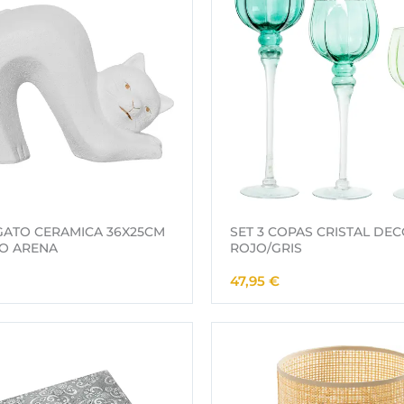
.
GATO CERAMICA 36X25CM
SET 3 COPAS CRISTAL DE
O ARENA
ROJO/GRIS
47,95
€