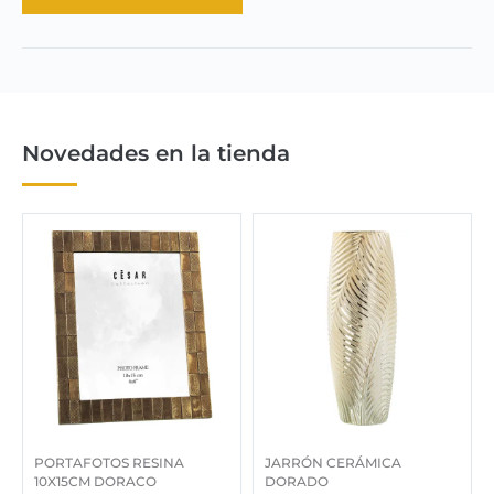
a
e
l
s
e
:
r
7
a
9
:
9
1
,
Novedades en la tienda
.
0
6
0
8
4
€
,
.
0
0
€
.
PORTAFOTOS RESINA
JARRÓN CERÁMICA
10X15CM DORACO
DORADO