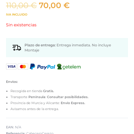
El
El
110,00
€
70,00
€
precio
precio
IVA INCLUIDO
original
actual
Sin existencias
era:
es:
110,00 €.
70,00 €.
Plazo de entrega:
Entrega inmediata. No incluye
Montaje
Envíos:
Recogida en tienda
Gratis.
Transporte
Península
:
Consultar posibilidades.
Provincia de Murcia y Alicante:
Envío Express.
Avisamos antes de la entrega.
EAN:
N/A
Referencia:
CabeceroCerezo