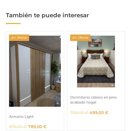
También te puede interesar
¡En Oferta!
¡En Oferta!
Dormitorio clásico en pino
acabado nogal
E
E
709,00
€
499,00
€
Armario Light
l
l
p
p
E
E
875,00
€
789,00
€
r
r