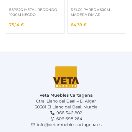
ESPEJO METAL REDONDO
RELOJ PARED ø60CM
100CM NEGDO
MADERA DM ÁR
75,14
€
64,39
€
Veta Muebles Cartagena
Ctra. Llano del Beal – El Algar
30381 El Llano del Beal, Murcia
968 546 802
606 698 264
info@vetamueblescartagena.es